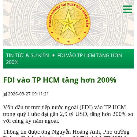
TIN TỨC & SỰ KIỆN
FDI VÀO TP HCM TĂNG HƠN
200%
FDI vào TP HCM tăng hơn 200%
2026-03-27 09:11:21
Vốn đầu tư trực tiếp nước ngoài (FDI) vào TP HCM
trong quý I ước đạt gần 2,9 tỷ USD, tăng hơn 200% so
với cùng kỳ năm ngoái.
Thông tin được ông Nguyễn Hoàng Anh, Phó trưởng