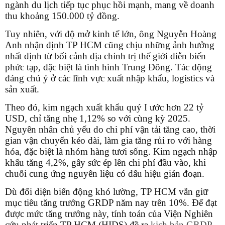
ngành du lịch tiếp tục phục hồi mạnh, mang về doanh
thu khoảng 150.000 tỷ đồng.
Tuy nhiên, với độ mở kinh tế lớn, ông Nguyễn Hoàng
Anh nhận định TP HCM cũng chịu những ảnh hưởng
nhất định từ bối cảnh địa chính trị thế giới diễn biến
phức tạp, đặc biệt là tình hình Trung Đông. Tác động
đáng chú ý ở các lĩnh vực xuất nhập khẩu, logistics và
sản xuất.
Theo đó, kim ngạch xuất khẩu quý I ước hơn 22 tỷ
USD, chỉ tăng nhẹ 1,12% so với cùng kỳ 2025.
Nguyên nhân chủ yếu do chi phí vận tải tăng cao, thời
gian vận chuyển kéo dài, làm gia tăng rủi ro với hàng
hóa, đặc biệt là nhóm hàng tươi sống. Kim ngạch nhập
khẩu tăng 4,2%, gây sức ép lên chi phí đầu vào, khi
chuỗi cung ứng nguyên liệu có dấu hiệu gián đoạn.
Dù đối diện biến động khó lường, TP HCM vẫn giữ
mục tiêu tăng trưởng GRDP năm nay trên 10%. Để đạt
được mức tăng trưởng này, tính toán của Viện Nghiên
cứu phát triển TP HCM (HIDS) đề ra
kịch bản GRDP