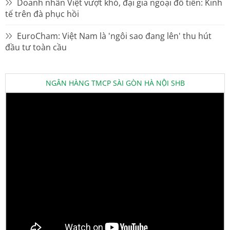
Doanh nhân Việt vượt khó, đại gia ngoại đổ tiền: Kinh
tế trên đà phục hồi
EuroCham: Việt Nam là 'ngôi sao đang lên' thu hút
đầu tư toàn cầu
NGÂN HÀNG TMCP SÀI GÒN HÀ NỘI SHB