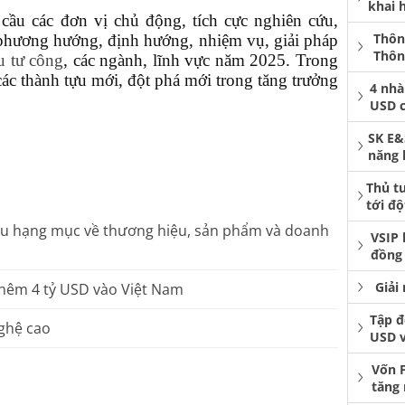
khai 
ầu các đơn vị chủ động, tích cực nghiên cứu,
Thôn
phương hướng, định hướng, nhiệm vụ, giải pháp
Thôn
u tư công
, các ngành, lĩnh vực năm 2025. Trong
ác thành tựu mới, đột phá mới trong tăng trưởng
4 nhà
USD 
SK E&
năng 
Thủ t
tới độ
u hạng mục về thương hiệu, sản phẩm và doanh
VSIP 
đồng 
Giải
hêm 4 tỷ USD vào Việt Nam
Tập đ
nghệ cao
USD 
Vốn 
tăng