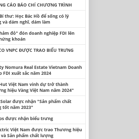
NG CÁO BÁO CHÍ CHƯƠNG TRÌNH
Bí thư: Học Bác Hồ để sống có lý
 và dám nghĩ, dám làm
thảm đỏ" đón doanh nghiệp FDI lên
chứng khoán
CO VNPC ĐƯỢC TRAO BIỂU TRƯNG
ty Nomura Real Estate Vietnam Doanh
p FDI xuất sắc năm 2024
 Hut Việt Nam vinh dự trở thành
ng hiệu Vàng Việt Nam năm 2024"
 Solar được nhận "Sản phẩm chất
 tốt năm 2023"
ips được nhận biểu trưng
ectric Việt Nam được trao Thương hiệu
n và Sản phẩm chất lượng