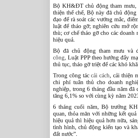
Bộ KH&ĐT chủ động tham mưu, cụ
thiện thể chế, Bộ này đã chủ động
đạo để rà soát các vướng mắc, điể
luật để tháo gỡ; nghiên cứu mở rộ
thù; cơ chế tháo gỡ cho các doanh 
hiệu quả.
Bộ đã chủ động tham mưu và đ
công,
Luật PPP theo hướng đẩy mạnh
thủ tục, tháo gỡ triệt để các khó k
Trong công tác
cải cách
, cải thiệ
chi phí tuân thủ cho doanh ngh
nghiệp, trong 6 tháng đầu năm đã 
tăng 6,1% so với cùng kỳ năm 202
6 tháng cuối năm, Bộ trưởng K
quan, thỏa mãn với những kết quả đ
hiệu quả thì hiệu quả hơn nữa, sá
tình hình, chủ động kiến tạo và kh
đất nước”.