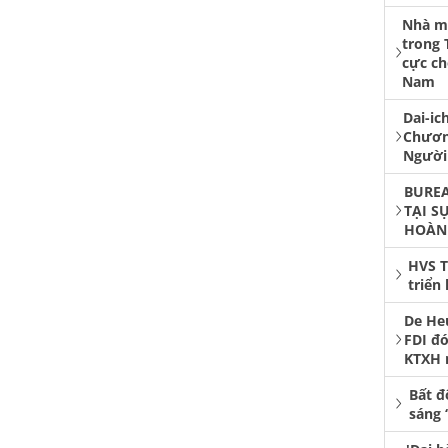
Nhà má
trong 
cực ch
Nam
Dai-ic
Chươn
Người
BUREA
TẠI S
HOÀN
HVS T
triển
De He
FDI đó
KTXH 
Bất đ
sáng 