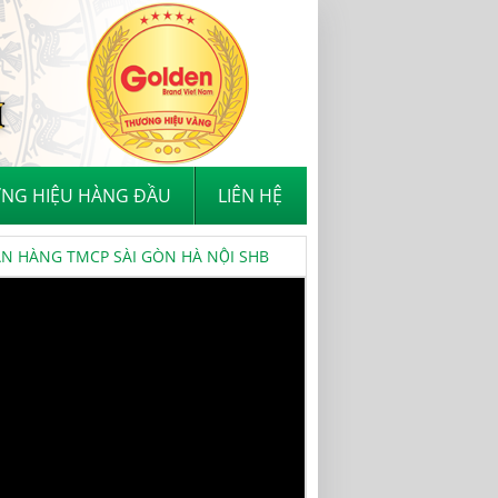
NG HIỆU HÀNG ĐẦU
LIÊN HỆ
 HÀNG TMCP SÀI GÒN HÀ NỘI SHB