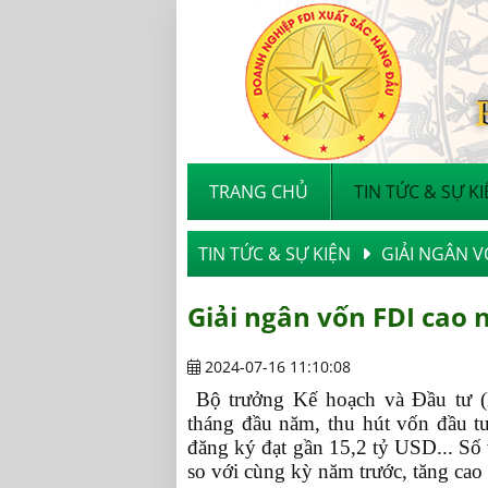
TRANG CHỦ
TIN TỨC & SỰ K
TIN TỨC & SỰ KIỆN
GIẢI NGÂN 
Giải ngân vốn FDI cao 
2024-07-16 11:10:08
Bộ trưởng Kế hoạch và Đầu tư 
tháng đầu năm, thu hút vốn đầu tư
đăng ký đạt gần 15,2 tỷ USD... Số
so với cùng kỳ năm trước, tăng cao