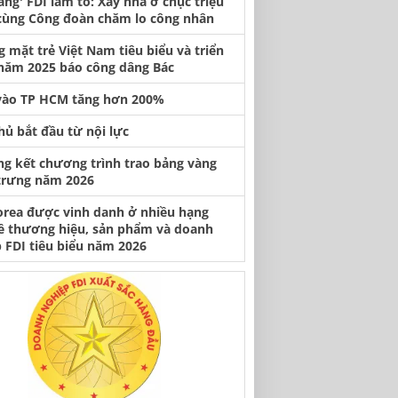
àng' FDI làm tổ: Xây nhà ở chục triệu
cùng Công đoàn chăm lo công nhân
 mặt trẻ Việt Nam tiêu biểu và triển
năm 2025 báo công dâng Bác
vào TP HCM tăng hơn 200%
hủ bắt đầu từ nội lực
ng kết chương trình trao bảng vàng
trưng năm 2026
orea được vinh danh ở nhiều hạng
ề thương hiệu, sản phẩm và doanh
 FDI tiêu biểu năm 2026