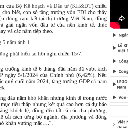
ăm của
Bộ Kế hoạch và Đầu tư (KH&ĐT
) chiều
ho biết, con số tăng trưởng vốn FDI cho thấy
ện đúng cam kết tại thị trường Việt Nam, đồng
à giải ngân vốn đầu tư của nền kinh tế, thúc
ay và các năm tiếp theo.
Ngân
Lễ K
Việt
Dũng
phát biểu tại hội nghị chiều 15/7.
Công
 trưởng kinh tế 6 tháng đầu năm đã vượt kịch
Công
CP ngày 5/1/2024 của Chính phủ (6,42%). Nếu
g các quý cuối năm 2024, tăng trưởng GDP cả năm
LEGO 
Nam 
5%.
Vốn 
áng đầu năm
khó khăn
nhưng kinh tế trong nước
a mục tiêu thấp nhưng kết quả cao hơn cả dự báo
áng khích lệ, đồng đều tất cả các địa phương,
ẽ cải cách từng bộ ngành, địa phương và đồng
Việt
khó khăn vướng mắc….".
doan