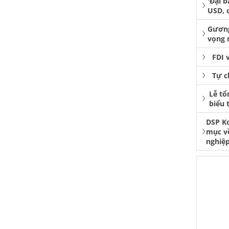
'Đại b
USD, 
Gương
vọng 
FDI 
Tự c
Lễ tổ
biểu 
DSP K
mục v
nghiệp