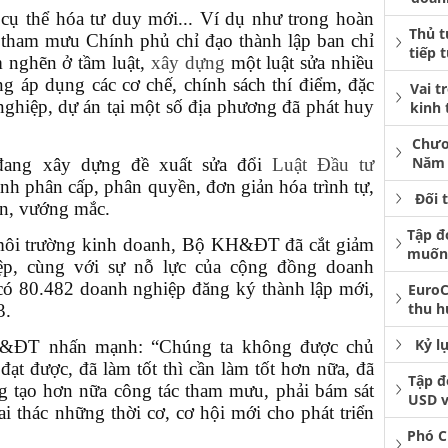
 thể hóa tư duy mới... Ví dụ như trong hoàn
Thủ t
 tham mưu Chính phủ chỉ đạo thành lập ban chỉ
tiếp 
m nghẽn ở tầm luật,
xây dựng
một luật sửa nhiều
ng áp dụng các cơ chế, chính sách thí điểm, đặc
Vai t
nghiệp, dự án tại một số địa phương đã phát huy
kinh 
Chươ
Năm 
ang xây dựng đề xuất sửa đổi
Luật Đầu tư
 phân cấp, phân quyền, đơn giản hóa trình tự,
Đối 
hăn, vướng mắc.
Tập đ
n môi trường kinh doanh, Bộ KH&ĐT đã cắt giảm
muốn 
iệp, cùng với sự nỗ lực của cộng đồng doanh
có 80.482 doanh nghiệp đăng ký thành lập mới,
EuroC
thu h
3.
Kỷ l
H&ĐT nhấn mạnh: “Chúng ta không được chủ
ạt được, đã làm tốt thì cần làm tốt hơn nữa, đã
Tập đ
ng tạo hơn nữa công tác tham mưu, phải bám sát
USD v
ai thác những thời cơ, cơ hội mới cho phát triển
Phó C