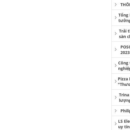
THÔ
Tổng 
tưởng
Trải 
sàn 
POS
2023
Công 
nghiệ
Pizza
"Thươ
Trina
lượng
Phil
LS El
uy tí