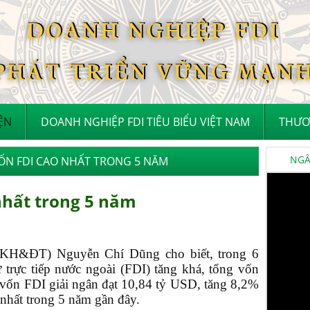
IỆN
DOANH NGHIỆP FDI TIÊU BIỂU VIỆT NAM
THƯƠ
NGÂN
VỐN FDI CAO NHẤT TRONG 5 NĂM
nhất trong 5 năm
(KH&ĐT) Nguyễn Chí Dũng cho biết, trong 6
 trực tiếp nước ngoài (FDI) tăng khá, tổng vốn
 vốn FDI giải ngân đạt 10,84 tỷ USD, tăng 8,2%
 nhất trong 5 năm gần đây.