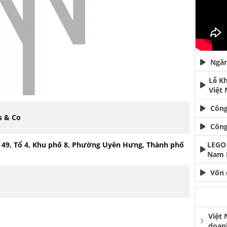
Ngân
Lễ K
Việt
Công
s & Co
Công
ố 49, Tổ 4, Khu phố 8, Phường Uyên Hưng, Thành phố
LEGO 
Nam 
Vốn 
Việt
doan