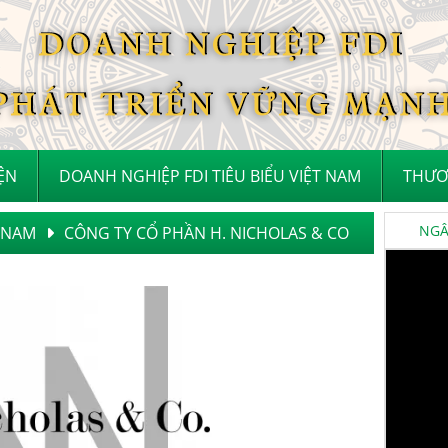
IỆN
DOANH NGHIỆP FDI TIÊU BIỂU VIỆT NAM
THƯƠ
NGÂN
T NAM
CÔNG TY CỔ PHẦN H. NICHOLAS & CO