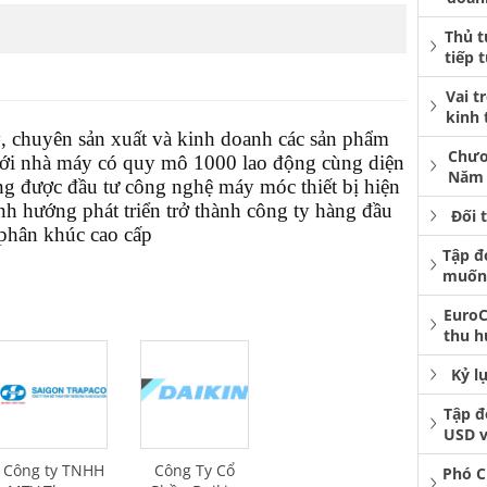
Thủ t
tiếp 
Vai t
kinh 
 chuyên sản xuất và kinh doanh các sản phẩm
Chươ
 Với nhà máy có quy mô 1000 lao động cùng diện
Năm 
ng được đầu tư công nghệ máy móc thiết bị hiện
h hướng phát triển trở thành công ty hàng đầu
Đối 
 phân khúc cao cấp
Tập đ
muốn 
EuroC
thu h
Kỷ l
Tập đ
USD v
Công ty TNHH
Công Ty Cổ
Phó C