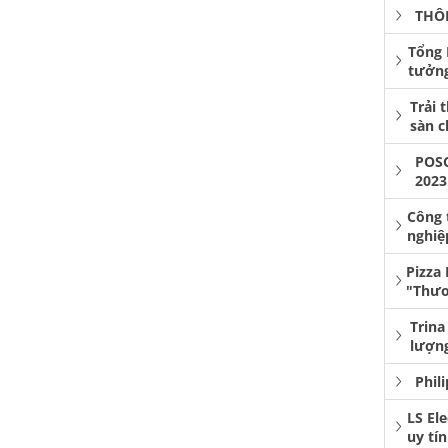
THÔ
Tổng 
tưởng
Trải 
sàn 
POS
2023
Công 
nghiệ
Pizza
"Thươ
Trina
lượng
Phil
LS El
uy tí