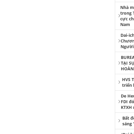
Nhà má
trong 
cực ch
Nam
Dai-ic
Chươn
Người
BUREA
TẠI S
HOÀN
HVS T
triển
De He
FDI đó
KTXH 
Bất đ
sáng 