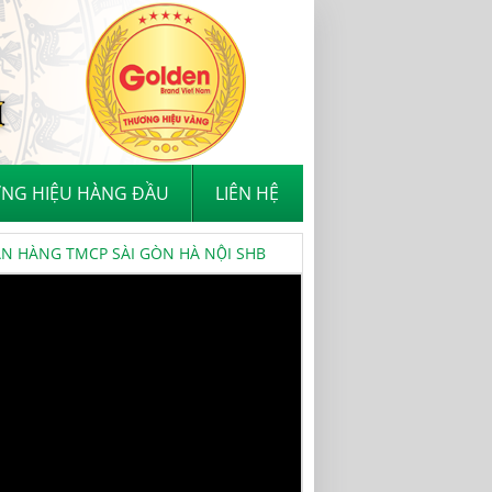
NG HIỆU HÀNG ĐẦU
LIÊN HỆ
 HÀNG TMCP SÀI GÒN HÀ NỘI SHB