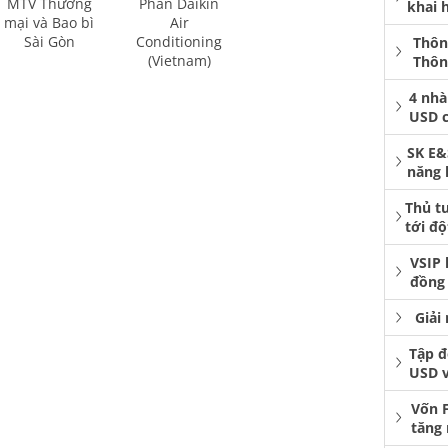
MTV Thương
Phần Daikin
khai 
mại và Bao bì
Air
Sài Gòn
Conditioning
Thôn
(Vietnam)
Thôn
4 nhà
USD 
SK E&
năng 
Thủ t
tới độ
VSIP 
đồng 
Giải
Tập đ
USD 
Vốn 
tăng