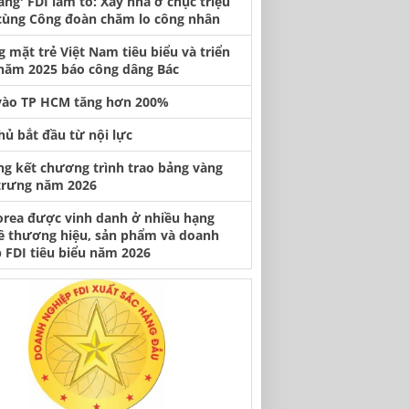
àng' FDI làm tổ: Xây nhà ở chục triệu
cùng Công đoàn chăm lo công nhân
 mặt trẻ Việt Nam tiêu biểu và triển
năm 2025 báo công dâng Bác
vào TP HCM tăng hơn 200%
hủ bắt đầu từ nội lực
ng kết chương trình trao bảng vàng
trưng năm 2026
orea được vinh danh ở nhiều hạng
ề thương hiệu, sản phẩm và doanh
 FDI tiêu biểu năm 2026