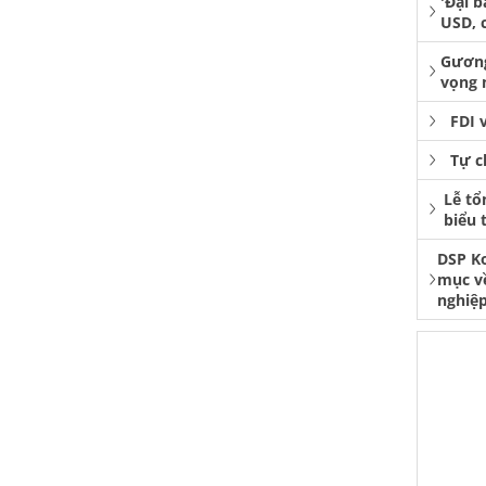
'Đại b
USD, 
Gương
vọng 
FDI 
Tự c
Lễ tổ
biểu 
DSP K
mục v
nghiệp