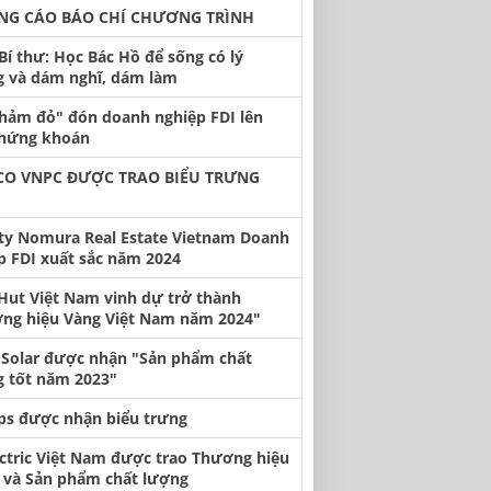
NG CÁO BÁO CHÍ CHƯƠNG TRÌNH
Bí thư: Học Bác Hồ để sống có lý
 và dám nghĩ, dám làm
thảm đỏ" đón doanh nghiệp FDI lên
chứng khoán
CO VNPC ĐƯỢC TRAO BIỂU TRƯNG
ty Nomura Real Estate Vietnam Doanh
p FDI xuất sắc năm 2024
 Hut Việt Nam vinh dự trở thành
ng hiệu Vàng Việt Nam năm 2024"
 Solar được nhận "Sản phẩm chất
 tốt năm 2023"
ips được nhận biểu trưng
ectric Việt Nam được trao Thương hiệu
n và Sản phẩm chất lượng