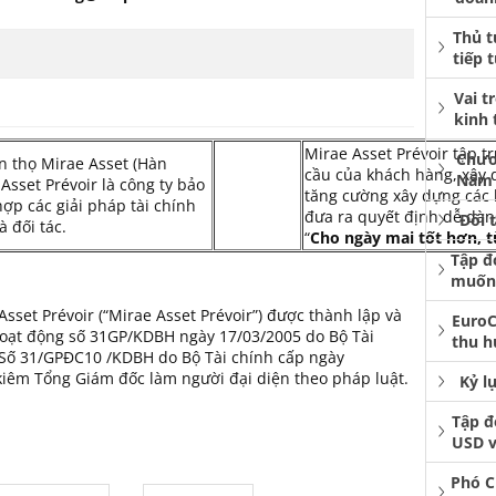
Thủ t
tiếp 
Vai t
kinh 
Mirae Asset Prévoir tập t
Chươ
n thọ Mirae Asset (Hàn
cầu của khách hàng, xây 
Năm 
Asset Prévoir là công ty bảo
tăng cường xây dựng các
ợp các giải pháp tài chính
đưa ra quyết định dễ dà
Đối 
 đối tác.
“
Cho ngày mai tốt hơn, 
Tập đ
muốn 
set Prévoir (“Mirae Asset Prévoir”) được thành lập và
EuroC
hoạt động số 31GP/KDBH ngày 17/03/2005 do Bộ Tài
thu h
 Số 31/GPĐC10 /KDBH do Bộ Tài chính cấp ngày
kiêm Tổng Giám đốc làm người đại diện theo pháp luật.
Kỷ l
Tập đ
USD v
Phó C