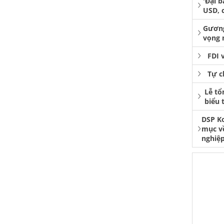
'Đại b
USD, 
Gương
vọng 
FDI 
Tự c
Lễ tổ
biểu 
DSP K
mục v
nghiệp