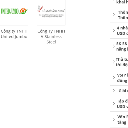
khai 
Thôn
Thôn
4 nhà
Công ty TNHH
Công Ty TNHH
USD 
United Jumbo
V-Stainless
Steel
SK E&
năng 
Thủ t
tới độ
VSIP 
đồng 
Giải
Tập đ
USD 
Vốn 
tăng