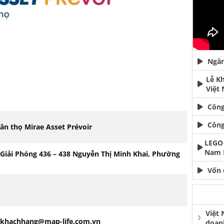
Ngân
Lễ K
Việt
Công
Công
n thọ Mirae Asset Prévoir
LEGO 
Nam 
 Giải Phóng 436 – 438 Nguyễn Thị Minh Khai, Phường
Vốn 
Việt
ukhachhang@map-life.com.vn
doan