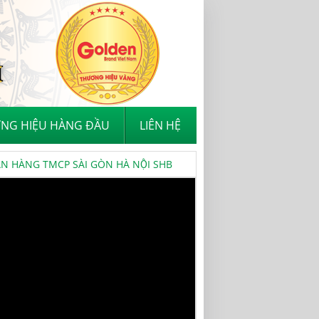
NG HIỆU HÀNG ĐẦU
LIÊN HỆ
 HÀNG TMCP SÀI GÒN HÀ NỘI SHB