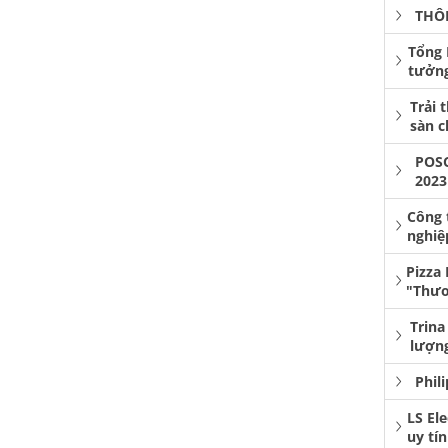
THÔ
Tổng 
tưởng
Trải 
sàn 
POS
2023
Công 
nghiệ
Pizza
"Thươ
Trina
lượng
Phil
LS El
uy tí