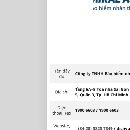
Tên đầy
Công ty TNHH Bảo hiểm nhâ
đủ
Tầng 6A–8 Tòa nhà Sài Gòn
Địa chỉ
5, Quận 3, Tp. Hồ Chí Minh
Điện
1900 6603 / 1900 6603
thoại, Fax
Website,
(84-28) 3823 7349
/ dichv