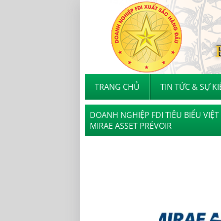
TRANG CHỦ
TIN TỨC & SỰ K
DOANH NGHIỆP FDI TIÊU BIỂU VIỆ
MIRAE ASSET PRÉVOIR