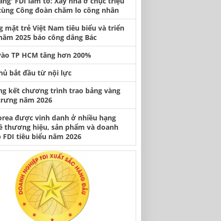
àng' FDI làm tổ: Xây nhà ở chục triệu
cùng Công đoàn chăm lo công nhân
 mặt trẻ Việt Nam tiêu biểu và triển
năm 2025 báo công dâng Bác
vào TP HCM tăng hơn 200%
hủ bắt đầu từ nội lực
ng kết chương trình trao bảng vàng
trưng năm 2026
orea được vinh danh ở nhiều hạng
ề thương hiệu, sản phẩm và doanh
 FDI tiêu biểu năm 2026