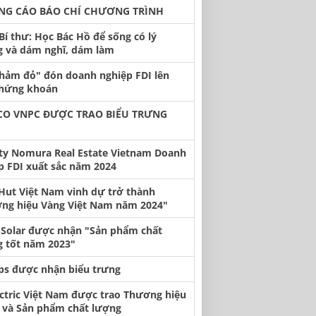
NG CÁO BÁO CHÍ CHƯƠNG TRÌNH
Bí thư: Học Bác Hồ để sống có lý
 và dám nghĩ, dám làm
thảm đỏ" đón doanh nghiệp FDI lên
chứng khoán
CO VNPC ĐƯỢC TRAO BIỂU TRƯNG
ty Nomura Real Estate Vietnam Doanh
p FDI xuất sắc năm 2024
 Hut Việt Nam vinh dự trở thành
ng hiệu Vàng Việt Nam năm 2024"
 Solar được nhận "Sản phẩm chất
 tốt năm 2023"
ips được nhận biểu trưng
ectric Việt Nam được trao Thương hiệu
n và Sản phẩm chất lượng