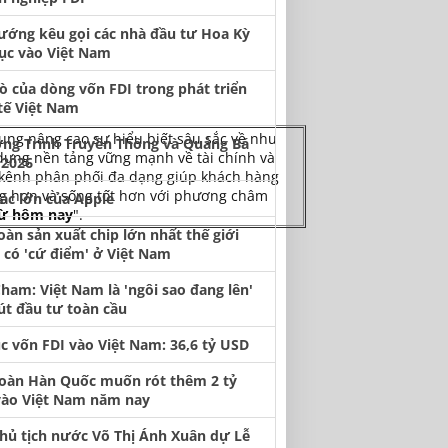
ướng kêu gọi các nhà đầu tư Hoa Kỳ
tục vào Việt Nam
rò của dòng vốn FDI trong phát triển
tế Việt Nam
rung nâng cao sự hiểu biết sâu sắc về nhu
ng Trình Truyền Thông và Quảng Bá
dựng nền tảng vững mạnh về tài chính và
2026
 kênh phân phối đa dạng giúp khách hàng
ng hơn và sống tốt hơn với phương châm
tác lớn của Apple
từ hôm nay
".
oàn sản xuất chip lớn nhất thế giới
có 'cứ điểm' ở Việt Nam
ham: Việt Nam là 'ngôi sao đang lên'
út đầu tư toàn cầu
ục vốn FDI vào Việt Nam: 36,6 tỷ USD
oàn Hàn Quốc muốn rót thêm 2 tỷ
ào Việt Nam năm nay
hủ tịch nước Võ Thị Ánh Xuân dự Lễ