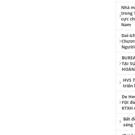
Nhà má
trong 
cực ch
Nam
Dai-ic
Chươn
Người
BUREA
TẠI S
HOÀN
HVS T
triển
De He
FDI đó
KTXH 
Bất đ
sáng 