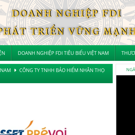
IỆN
DOANH NGHIỆP FDI TIÊU BIỂU VIỆT NAM
THƯƠ
NGÂN
T NAM
CÔNG TY TNHH BẢO HIỂM NHÂN THỌ