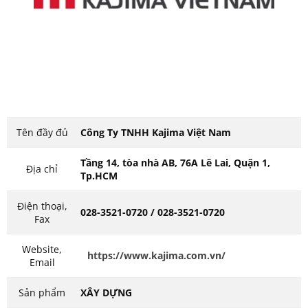
Tên đầy đủ
Công Ty TNHH Kajima Việt Nam
Tầng 14, tòa nhà AB, 76A Lê Lai, Quận 1,
Địa chỉ
Tp.HCM
Điện thoại,
028-3521-0720 / 028-3521-0720
Fax
Website,
https://www.kajima.com.vn/
Email
Sản phẩm
XÂY DỰNG