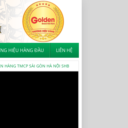
NG HIỆU HÀNG ĐẦU
LIÊN HỆ
 HÀNG TMCP SÀI GÒN HÀ NỘI SHB