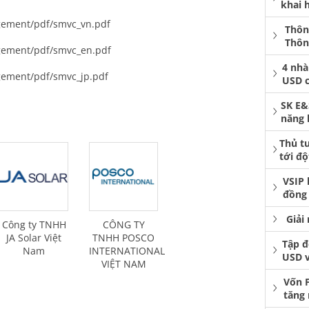
khai 
gement/pdf/smvc_vn.pdf
Thôn
Thôn
gement/pdf/smvc_en.pdf
4 nhà
gement/pdf/smvc_jp.pdf
USD 
SK E&
năng 
Thủ t
tới độ
VSIP 
đồng 
Giải
Công ty TNHH
CÔNG TY
JA Solar Việt
TNHH POSCO
Tập đ
Nam
INTERNATIONAL
USD 
VIỆT NAM
Vốn 
tăng