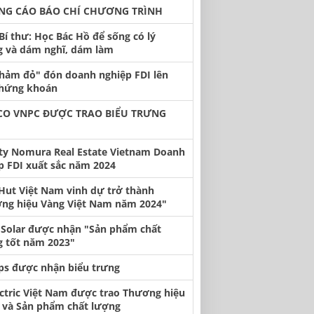
NG CÁO BÁO CHÍ CHƯƠNG TRÌNH
Bí thư: Học Bác Hồ để sống có lý
 và dám nghĩ, dám làm
thảm đỏ" đón doanh nghiệp FDI lên
chứng khoán
CO VNPC ĐƯỢC TRAO BIỂU TRƯNG
ty Nomura Real Estate Vietnam Doanh
p FDI xuất sắc năm 2024
 Hut Việt Nam vinh dự trở thành
ng hiệu Vàng Việt Nam năm 2024"
 Solar được nhận "Sản phẩm chất
 tốt năm 2023"
ips được nhận biểu trưng
ectric Việt Nam được trao Thương hiệu
n và Sản phẩm chất lượng