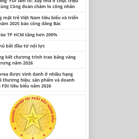
àng' FDI làm tổ: Xây nhà ở chục triệu
cùng Công đoàn chăm lo công nhân
 mặt trẻ Việt Nam tiêu biểu và triển
năm 2025 báo công dâng Bác
vào TP HCM tăng hơn 200%
hủ bắt đầu từ nội lực
ng kết chương trình trao bảng vàng
trưng năm 2026
orea được vinh danh ở nhiều hạng
ề thương hiệu, sản phẩm và doanh
 FDI tiêu biểu năm 2026