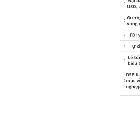
'Đại b
USD, 
Gương
vọng 
FDI 
Tự c
Lễ tổ
biểu 
DSP K
mục v
nghiệp