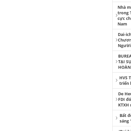
Nhà má
trong 
cực ch
Nam
Dai-ic
Chươn
Người
BUREA
TẠI S
HOÀN
HVS T
triển
De He
FDI đó
KTXH 
Bất đ
sáng 