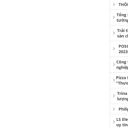
THÔ
Tổng 
tưởng
Trải 
sàn 
POS
2023
Công 
nghiệ
Pizza
"Thươ
Trina
lượng
Phil
LS El
uy tí