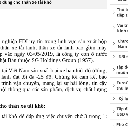
 dùng cho thân xe tải khô
Thủ t
tiếp 
Vai t
kinh 
nghiệp FDI uy tín trong lĩnh vực sản xuất hộp
Chươ
Năm 
 thân xe tải lạnh, thân xe tải lạnh bao gồm máy
ập vào ngày 03/05/2019, là công ty con ở nước
Đối 
ật Bản thuộc SG Holdings Group (1957).
Tập đ
 tại Việt Nam sản xuất loại xe ba nhiệt độ (đông,
muốn 
 lạnh đạt tối đa -25 độ. Chúng tôi cam kết bảo
trình vận chuyển, mang lại sự hài lòng, tin cậy
EuroC
thu h
ội thông qua các sản phẩm, dịch vụ chất lượng
Kỷ l
o thân xe tải khô:
Tập đ
USD v
tải khô để đáp ứng việc chuyên chở 3 trong 1:
.
Phó C