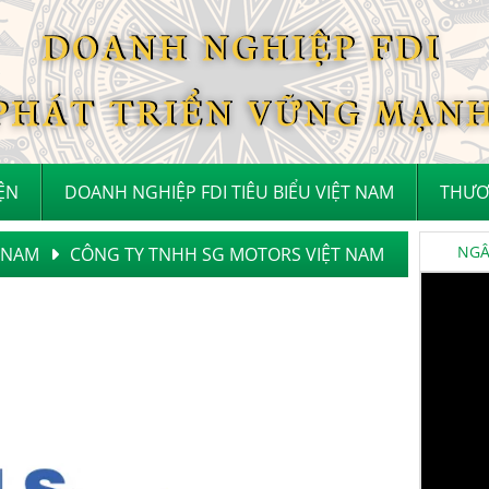
IỆN
DOANH NGHIỆP FDI TIÊU BIỂU VIỆT NAM
THƯƠ
NGÂN
T NAM
CÔNG TY TNHH SG MOTORS VIỆT NAM