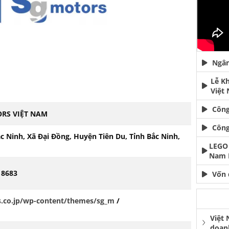
Ngân
Lễ K
Việt
Công
RS VIỆT NAM
Công
c Ninh, Xã Đại Đồng, Huyện Tiên Du, Tỉnh Bắc Ninh,
LEGO 
Nam 
 8683
Vốn 
s.co.jp/wp-content/themes/sg_m
/
Việt
doan