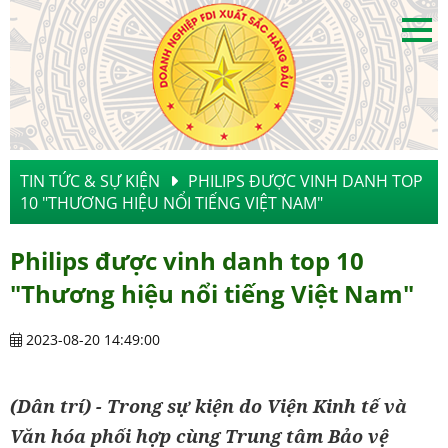
TIN TỨC & SỰ KIỆN
PHILIPS ĐƯỢC VINH DANH TOP
10 "THƯƠNG HIỆU NỔI TIẾNG VIỆT NAM"
Philips được vinh danh top 10
"Thương hiệu nổi tiếng Việt Nam"
2023-08-20 14:49:00
(Dân trí) - Trong sự kiện do Viện Kinh tế và
Văn hóa phối hợp cùng Trung tâm Bảo vệ