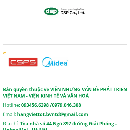
Bản quyền thuộc về VIỆN NHỮNG VẤN ĐỀ PHÁT TRIỂN
VIỆT NAM - VIỆN KINH TẾ VÀ VĂN HOÁ
Hotline:
093456.6398 /0979.046.308
Email:
hangviettot.bvntd@gmail.com
Địa chỉ:
Tòa nhà số 44 Ngõ 897 đường Giải Phóng -