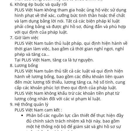
Không ép buộc và quấy rối
PLUS Việt Nam không tham gia hoặc ủng hộ việc sử dụng
hình phạt về thể xác, cưỡng bức tinh thần hoặc thể chất
và lạm dụng bằng lời nói. Tất cả các biện pháp kỉ luật
phải công bằng và được ghi hồ sơ, đúng đắn và phù hợp
với qui định của pháp luật.
Giờ làm việc
PLUS Việt Nam tuân thủ luật pháp, qui định hiện hành về
thời gian làm việc, bao gồm cả thời gian nghỉ ngơi, nghỉ
phép và tăng ca...
Tại PLUS Việt Nam, tăng ca là tự nguyện.
Lương bổng
PLUS Việt Nam tuân thủ tất cả các luật và qui định hiện
hành về lương bổng, bao gồm các điều khoản liên quan
đến mức lương tối thiểu, lương tăng ca, hệ số tính, cung
cấp các khoản phúc lợi theo qui định của pháp luật.
PLUS Việt Nam không khấu trừ các khoản tiền phạt từ
lương công nhân đối với các vi phạm kỉ luật.
Hệ thống quản lý
PLUS Việt Nam cam kết :
Phân bổ các nguồn lực cần thiết để thực hiện đầy
đủ chính sách trách nhiệm xã hội này, bao gồm
một hệ thống nội bộ để giám sát và ghi hồ sơ sự