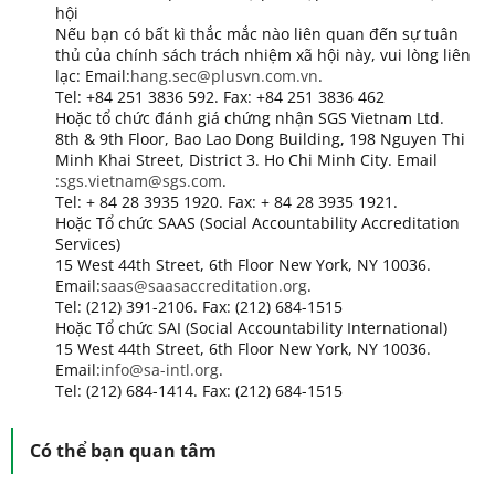
hội
Nếu bạn có bất kì thắc mắc nào liên quan đến sự tuân
thủ của chính sách trách nhiệm xã hội này, vui lòng liên
lạc: Email:
hang.sec@plusvn.com.vn
.
Tel: +84 251 3836 592. Fax: +84 251 3836 462
Hoặc tổ chức đánh giá chứng nhận SGS Vietnam Ltd.
8th & 9th Floor, Bao Lao Dong Building, 198 Nguyen Thi
Minh Khai Street, District 3. Ho Chi Minh City. Email
:
sgs.vietnam@sgs.com
.
Tel: + 84 28 3935 1920. Fax: + 84 28 3935 1921.
Hoặc Tổ chức SAAS (Social Accountability Accreditation
Services)
15 West 44th Street, 6th Floor New York, NY 10036.
Email:
saas@saasaccreditation.org
.
Tel: (212) 391-2106. Fax: (212) 684-1515
Hoặc Tổ chức SAI (Social Accountability International)
15 West 44th Street, 6th Floor New York, NY 10036.
Email:
info@sa-intl.org
.
Tel: (212) 684-1414. Fax: (212) 684-1515
Có thể bạn quan tâm