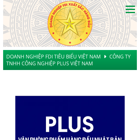
DOANH NGHIỆP FDI TIÊU BIỂU VIỆT NAM
CÔNG TY
TNHH CÔNG NGHIỆP PLUS VIỆT NAM