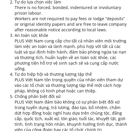
Tự do lựa chọn việc làm
There is no forced, bonded, indentured or involuntary
prison labour.
Workers are not required to pay fees or lodge “deposits”
or original identity papers and are free to leave company
after reasonable notice according to local laws.
An toàn sức khỏe
PLUS Việt Nam cung cấp cho tất cả nhân viên môi trường
làm việc an toàn và lành mạnh, phù hợp với tất cả các
luật và qui định hiện hành, đảm bảo phòng ngừa tai nạn
và thương tích, huấn luyện về an toàn sức khỏe, các
phương tiện hỗ trợ vệ sinh sạch sẽ và cung cấp nước
uống.
Tự do hiệp hội và thương lượng tập thể
PLUS Việt Nam tôn trọng quyền của nhân viên tham dự
vào các tổ chức và thương lượng tập thể một cách hợp
pháp, không có hình phạt hoặc can thiệp.
Chống phân biệt đối xử
PLUS Việt Nam đảm bảo không có sự phân biệt đối xử
trong tuyển dụng, trả lương, đào tạo, bổ nhiệm, chấm
dứt hợp đồng hoặc nghỉ hưu dựa trên chủng tộc, đẳng
cấp, quốc tịch, xuất xứ, tôn giáo, tuổi tác, khuyết tật, giới
tính, tình trạng hôn nhân, khuynh hướng tình dục, thành
viên của công đoàn hay các tổ chức chính trị.