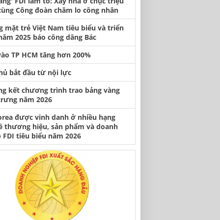
àng' FDI làm tổ: Xây nhà ở chục triệu
cùng Công đoàn chăm lo công nhân
 mặt trẻ Việt Nam tiêu biểu và triển
năm 2025 báo công dâng Bác
vào TP HCM tăng hơn 200%
hủ bắt đầu từ nội lực
ng kết chương trình trao bảng vàng
trưng năm 2026
orea được vinh danh ở nhiều hạng
ề thương hiệu, sản phẩm và doanh
 FDI tiêu biểu năm 2026