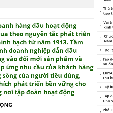
Thủ t
tiếp 
Vai t
doanh hàng đầu hoạt động
kinh 
ua theo nguyên tắc phát triển
Chươ
minh bạch từ năm 1913. Tầm
Năm 
hành doanh nghiệp dẫn đầu
Đối 
ng vào đổi mới sản phẩm và
Tập đ
muốn 
áp ứng nhu cầu của khách hàng
EuroC
 sống của người tiêu dùng,
thu h
hích phát triển bền vững cho
Kỷ l
g nơi tập đoàn hoạt động
Tập đ
USD v
RỌNG
Phó C