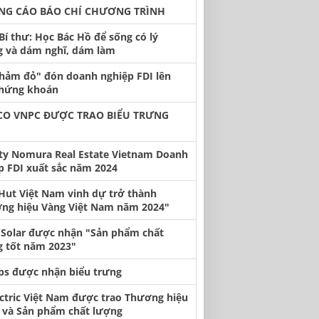
NG CÁO BÁO CHÍ CHƯƠNG TRÌNH
Bí thư: Học Bác Hồ để sống có lý
 và dám nghĩ, dám làm
thảm đỏ" đón doanh nghiệp FDI lên
chứng khoán
CO VNPC ĐƯỢC TRAO BIỂU TRƯNG
ty Nomura Real Estate Vietnam Doanh
p FDI xuất sắc năm 2024
 Hut Việt Nam vinh dự trở thành
ng hiệu Vàng Việt Nam năm 2024"
 Solar được nhận "Sản phẩm chất
 tốt năm 2023"
ips được nhận biểu trưng
ectric Việt Nam được trao Thương hiệu
n và Sản phẩm chất lượng