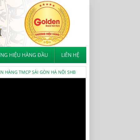
NG HIỆU HÀNG ĐẦU
LIÊN HỆ
 HÀNG TMCP SÀI GÒN HÀ NỘI SHB