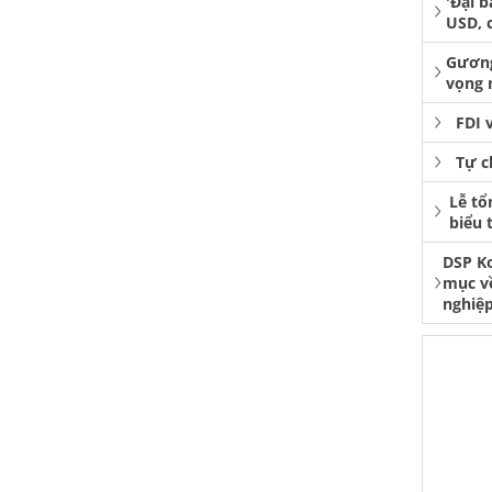
'Đại b
USD, 
Gương
vọng 
FDI 
Tự c
Lễ tổ
biểu 
DSP K
mục v
nghiệp