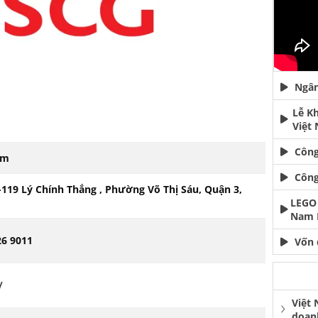
Ngân
Lễ K
Việt
Công
am
Công
-119 Lý Chính Thắng , Phường Võ Thị Sáu, Quận 3,
LEGO 
Nam 
26 9011
Vốn 
/
Việt
doan