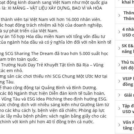
khai 
ạt động kinh doanh sang Việt Nam như một quốc gia
h là: XI MĂNG – VẬT LIỆU XÂY DỰNG, BAO VÌ VÀ HÓA
Thôn
Thôn
 thành viên tại Việt Nam với hơn 16.000 nhân viên.
ác hoạt động trách nhiệm xã hội của doanh nghiệp,
4 nhà
à sự phát triển của Việt Nam.
USD 
ự án Tổ hợp Hóa dầu miền Nam với tổng vốn đầu tư
của ngành hóa dầu và có ý nghĩa lớn đối với nền kinh tế
SK E&
năng 
ng SCG Sharing The Dream đã trao hơn 5.000 suất học
Nam trên toàn quốc.
Thủ t
Trường Nuôi Dạy Trẻ Khuyết Tật tỉnh Bà Rịa – Vũng
tới độ
 các em nhỏ.
ựng sân các chơi thiếu nhi SCG Chung Một Ước Mơ tại
VSIP 
ũng Tàu.
đồng 
ể thao cộng động tại Quảng Bình và Bình Dương.
các Bộ Ngành thực hiện Diễn đàn kinh tế tuần hoàn,
Giải
– Vũng Tàu và ESG Idea Pitching theo định hướng ESG.
 sức chống dịch với nhiều sáng kiến như Giường làm từ
Tập đ
o các khu cách ly, bệnh viện dã chiến; Phòng áp lực
USD 
ác lấy mẫu bệnh phẩm; vách ngăn bằng giấy cho các
chính với kinh phí hơn 40 tỉ đồng trên cả nước.
Vốn 
tăng