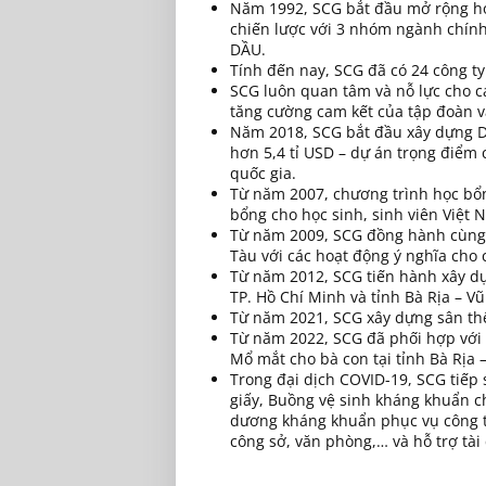
Năm 1992, SCG bắt đầu mở rộng ho
chiến lược với 3 nhóm ngành chín
DẦU.
Tính đến nay, SCG đã có 24 công ty
SCG luôn quan tâm và nỗ lực cho c
tăng cường cam kết của tập đoàn v
Năm 2018, SCG bắt đầu xây dựng D
hơn 5,4 tỉ USD – dự án trọng điểm 
quốc gia.
Từ năm 2007, chương trình học bổ
bổng cho học sinh, sinh viên Việt 
Từ năm 2009, SCG đồng hành cùng 
Tàu với các hoạt động ý nghĩa cho
Từ năm 2012, SCG tiến hành xây d
TP. Hồ Chí Minh và tỉnh Bà Rịa – V
Từ năm 2021, SCG xây dựng sân th
Từ năm 2022, SCG đã phối hợp với 
Mổ mắt cho bà con tại tỉnh Bà Rịa 
Trong đại dịch COVID-19, SCG tiếp
giấy, Buồng vệ sinh kháng khuẩn ch
dương kháng khuẩn phục vụ công t
công sở, văn phòng,… và hỗ trợ tài 