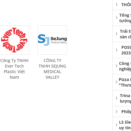
THÔ
Tổng 
tưởng
Trải 
sàn 
POS
2023
Công Ty TNHH
CÔNG TY
Công 
Ever Tech
TNHH SEJUNG
nghiệ
Plastic Việt
MEDICAL
Nam
VALLEY
Pizza
"Thươ
Trina
lượng
Phil
LS El
uy tí