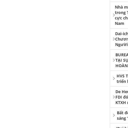
Nhà má
trong 
cực ch
Nam
Dai-ic
Chươn
Người
BUREA
TẠI S
HOÀN
HVS T
triển
De He
FDI đó
KTXH 
Bất đ
sáng 