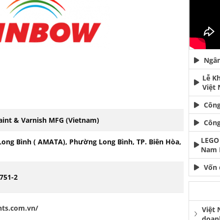
Ngân
Lễ K
Việt
Công
aint & Varnish MFG (Vietnam)
Công
LEGO 
Long Bình ( AMATA), Phường Long Bình, TP. Biên Hòa,
Nam 
Vốn 
6751-2
nts.com.vn/
Việt
doan