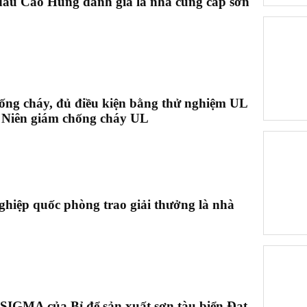
dầu Cao Hùng đánh giá là nhà cung cấp sơn
hống cháy, đủ điều kiện bằng thử nghiệm UL
g Niên giám chống cháy UL
hiệp quốc phòng trao giải thưởng là nhà
 SIGMA của Bỉ để sản xuất sơn tàu biển Đạt