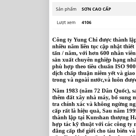
Sản phẩm
SƠN CAO CẤP
Lượt xem
4106
Công ty Yung Chi được thành lậ
nhiều năm liên tục cập nhật thiết
tấn / năm, với hơn 600 nhân viên
sản xuất chuyên nghiệp hạng nhất
phù hợp theo tiêu chuẩn ISO 90
dịch chấp thuận niêm yết và giao
trong và ngoài nước,và luôn được
Năm 1983 (năm 72 Dân Quốc), sau
thêm đất xây nhà máy, bổ sung 
tra chính xác và không ngừng ngh
cấp rất là hiệu quả, Sau năm 19
thành lập tại Kunshan thượng Hả
hợp tác kỹ thuật với các công ty n
đẳng cấp thế giới cho tàu biển v