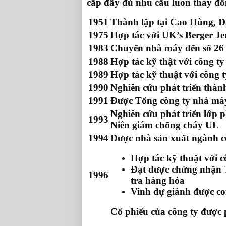
cấp đầy đủ nhu cầu luôn thay đổi
1951
Thành lập tại Cao Hùng, Đ
1975
Hợp tác với UK’s Berger Je
1983
Chuyển nhà máy đến số 26
1988
Hợp tác kỹ thật với công 
1989
Hợp tác kỹ thuật với công 
1990
Nghiên cứu phát triển thàn
1991
Được Tổng công ty nhà máy
Nghiên cứu phát triển lớp 
1993
Niên giám chống cháy UL
1994
Được nhà sản xuất ngành cô
Hợp tác kỹ thuật với 
Đạt được chứng nhận T
1996
tra hàng hóa
Vinh dự giành được co
Cổ phiếu của công ty được 