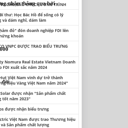
ứng nhận thông qua bởi
NG CÁO BÁO CHÍ CHƯƠNG TRÌNH
Bí thư: Học Bác Hồ để sống có lý
 và dám nghĩ, dám làm
thảm đỏ" đón doanh nghiệp FDI lên
.
chứng khoán
CO VNPC ĐƯỢC TRAO BIỂU TRƯNG
2000
ty Nomura Real Estate Vietnam Doanh
p FDI xuất sắc năm 2024
 Hut Việt Nam vinh dự trở thành
 đời
ng hiệu Vàng Việt Nam năm 2024"
 Solar được nhận "Sản phẩm chất
 tốt năm 2023"
ips được nhận biểu trưng
ectric Việt Nam được trao Thương hiệu
n và Sản phẩm chất lượng