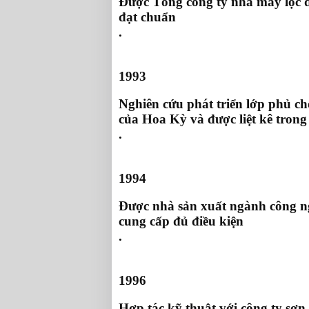
Được Tổng công ty nhà máy lọc 
đạt chuẩn
.
1993
Nghiên cứu phát triển lớp phủ c
của Hoa Kỳ và được liệt kê tron
.
1994
Được nhà sản xuất ngành công ng
cung cấp đủ điều kiện
.
1996
Hợp tác kỹ thuật với công ty sơn