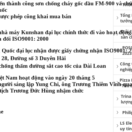
iển thành công sơn chống cháy gốc dầu FM-900 và ch
THÔ
uốc
Tổng 
được phép công khai mua bán
tưởng
Trải 
nhà máy Kunshan đại lục chính thức đi vào hoạt động
sàn 
a đổi ISO9001: 2000
POS
Quốc đại lục nhận được giấy chứng nhận ISO9001: 
2023
 28, Đường số 3 Duyên Hải
Công 
hống thấm đường sắt cao tốc của Đài Loan
nghiệ
t Nam hoạt động vào ngày 20 tháng 5
Pizza
người sáng lập Yung Chi, ông Trương Thiêm Vĩnh qua
"Thươ
 tịch Trương Đức Hùng nhậm chức
Trina
lượng
ne
Phil
LS El
uy tí