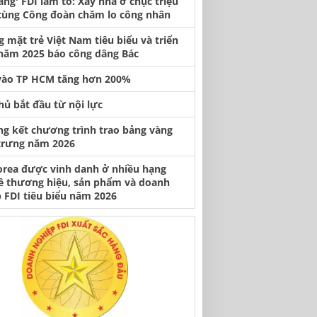
àng' FDI làm tổ: Xây nhà ở chục triệu
cùng Công đoàn chăm lo công nhân
 mặt trẻ Việt Nam tiêu biểu và triển
năm 2025 báo công dâng Bác
vào TP HCM tăng hơn 200%
hủ bắt đầu từ nội lực
ng kết chương trình trao bảng vàng
trưng năm 2026
orea được vinh danh ở nhiều hạng
ề thương hiệu, sản phẩm và doanh
 FDI tiêu biểu năm 2026