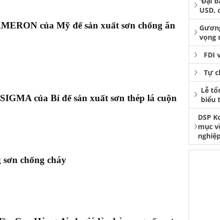
'Đại b
USD, 
n AMERON của Mỹ để sản xuất sơn chống ăn
Gương
vọng 
FDI 
Tự c
Lễ tổ
 SIGMA của Bỉ để sản xuất sơn thép lá cuộn
biểu 
DSP K
mục v
nghiệp
g sơn chống cháy