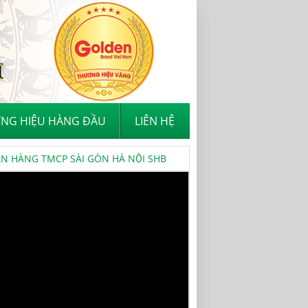
NG HIỆU HÀNG ĐẦU
LIÊN HỆ
 HÀNG TMCP SÀI GÒN HÀ NỘI SHB