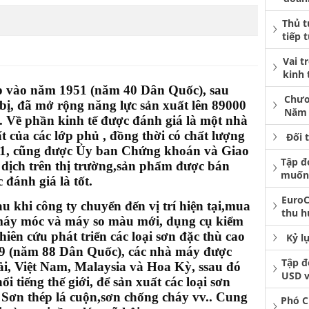
Thủ t
tiếp 
Vai t
kinh 
p vào năm 1951 (năm 40 Dân Quốc), sau
Chươ
 bị, đã mở rộng năng lực sản xuất lên 89000
Năm 
. Về phần kinh tế được đánh giá là một nhà
 của các lớp phủ , đồng thời có chất lượng
Đối 
01, cũng được Ủy ban Chứng khoán và Giao
Tập đ
 dịch trên thị trường,sản phẩm được bán
muốn 
 đánh giá là tốt.
EuroC
 khi công ty chuyển đến vị trí hiện tại,mua
thu h
máy móc và máy so màu mới, dụng cụ kiểm
iên cứu phát triển các loại sơn đặc thù cao
Kỷ l
99 (năm 88 Dân Quốc), các nhà máy được
Tập đ
i, Việt Nam, Malaysia và Hoa Kỳ, ssau đó
USD v
ổi tiếng thế giới, để sản xuất các loại sơn
à Sơn thép lá cuộn,sơn chống cháy vv.. Cung
Phó C