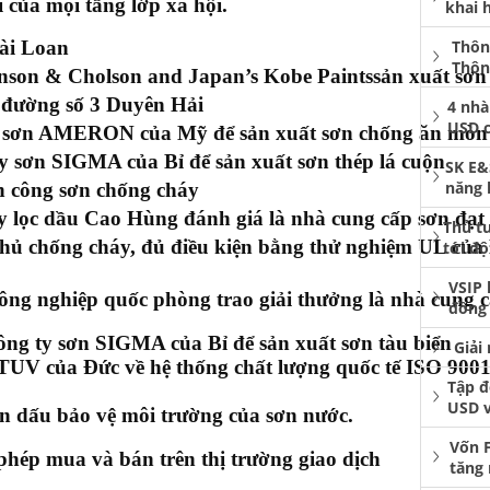
 của mọi tầng lớp xã hội.
khai 
ài Loan
Thôn
Thôn
nson & Cholson and Japan’s Kobe Paintssản xuất sơn 
 đường số 3 Duyên Hải
4 nhà
USD 
ty sơn AMERON của Mỹ để sản xuất sơn chống ăn mòn
ty sơn SIGMA của Bỉ để sản xuất sơn thép lá cuộn
SK E&
năng 
h công sơn chống cháy
 lọc dầu Cao Hùng đánh giá là nhà cung cấp sơn đạt
Thủ t
phủ chống cháy, đủ điều kiện bằng thử nghiệm UL của 
tới độ
VSIP 
ng nghiệp quốc phòng trao giải thưởng là nhà cung c
đồng 
công ty sơn SIGMA của Bỉ để sản xuất sơn tàu biển
Giải
UV của Đức về hệ thống chất lượng quốc tế ISO 900
Tập đ
USD 
n dấu bảo vệ môi trường của sơn nước.
Vốn 
phép mua và bán trên thị trường giao dịch
tăng