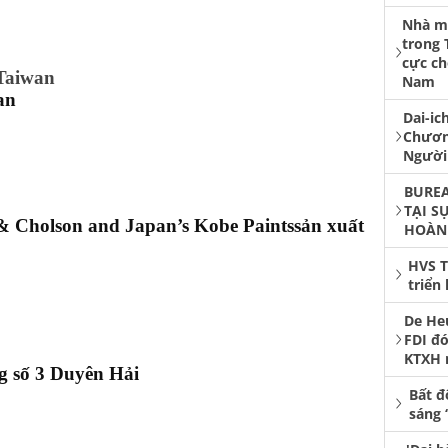
Nhà má
trong 
cực ch
Nam
an
Dai-ic
Chươn
Người
BUREA
TẠI S
& Cholson and Japan’s Kobe Paintssản xuất
HOÀN
HVS T
triển
De He
FDI đó
KTXH 
g số 3 Duyên Hải
Bất đ
sáng 