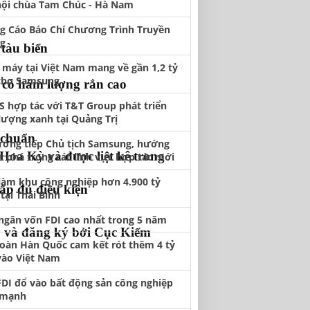
hội chùa Tam Chúc - Hà Nam
g Cáo Báo Chí Chương Trình Truyền
g
tàu biển
 máy tại Việt Nam mang về gần 1,2 tỷ
cho Samsung
 có hàm lượng rắn cao
S hợp tác với T&T Group phát triển
lượng xanh tại Quảng Trị
 chuẩn
ướng tiếp Chủ tịch Samsung, hướng
Hoa Kỳ và được liệt kê trong
t phá trong các lĩnh vực hợp tác mới
làm khu công nghiệp hơn 4.900 tỷ
ấp đủ điều kiện
tại Thái Bình
 ngân vốn FDI cao nhất trong 5 năm
1 và đăng ký bởi Cục Kiểm
oàn Hàn Quốc cam kết rót thêm 4 tỷ
vào Việt Nam
FDI đổ vào bất động sản công nghiệp
 mạnh